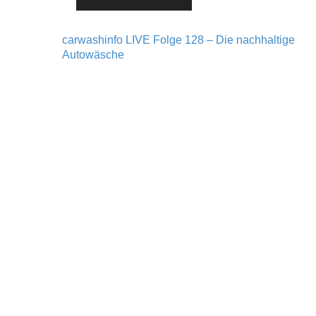
carwashinfo LIVE Folge 128 – Die nachhaltige
Post navigation
Autowäsche