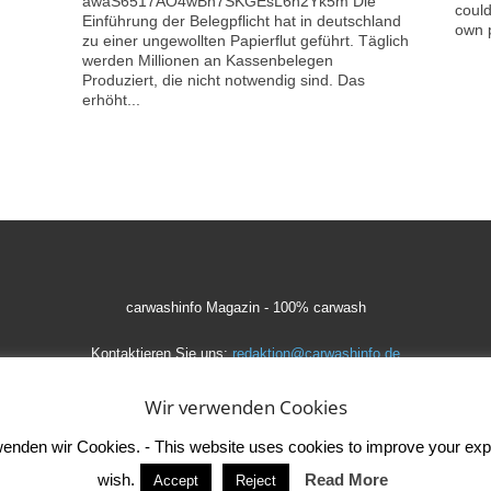
awaS6517AO4wBn7SKGEsL6n2Yk5m Die
could
Einführung der Belegpflicht hat in deutschland
own p
zu einer ungewollten Papierflut geführt. Täglich
werden Millionen an Kassenbelegen
Produziert, die nicht notwendig sind. Das
erhöht...
carwashinfo Magazin - 100% carwash
Kontaktieren Sie uns:
redaktion@carwashinfo.de
Wir verwenden Cookies
den wir Cookies. - This website uses cookies to improve your experi
wish.
Read More
Accept
Reject