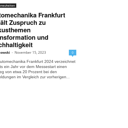
eneuheiten
tomechanika Frankfurt
ält Zuspruch zu
kusthemen
ansformation und
hhaltigkeit
bowski
-
November 15, 2023
0
Automechanika Frankfurt 2024 verzeichnet
ts ein Jahr vor dem Messestart einen
eg von etwa 20 Prozent bei den
dungen im Vergleich zur vorherigen...