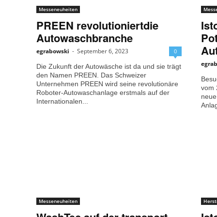
Messeneuheiten
Mess
PREEN revolutioniertdie
Ist
Autowaschbranche
Pot
Au
egrabowski
-
September 6, 2023
0
egra
Die Zukunft der Autowäsche ist da und sie trägt
den Namen PREEN. Das Schweizer
Besu
Unternehmen PREEN wird seine revolutionäre
vom 2
Roboter-Autowaschanlage erstmals auf der
neue
Internationalen...
Anlag
Messeneuheiten
Herst