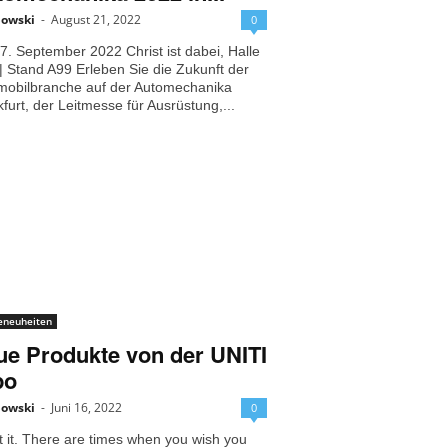
bowski
-
August 21, 2022
0
7. September 2022 Christ ist dabei, Halle
| Stand A99 Erleben Sie die Zukunft der
mobilbranche auf der Automechanika
furt, der Leitmesse für Ausrüstung,...
eneuheiten
e Produkte von der UNITI
po
bowski
-
Juni 16, 2022
0
 it. There are times when you wish you