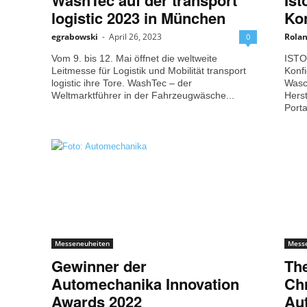
WashTec auf der transport
Ist
logistic 2023 in München
Kon
egrabowski
-
April 26, 2023
Rola
0
Vom 9. bis 12. Mai öffnet die weltweite
ISTO
Leitmesse für Logistik und Mobilität transport
Konfi
logistic ihre Tore. WashTec – der
Wasc
Weltmarktführer in der Fahrzeugwäsche...
Herst
Porta
Messeneuheiten
Mess
Gewinner der
The
Automechanika Innovation
Chr
Awards 2022
Aut