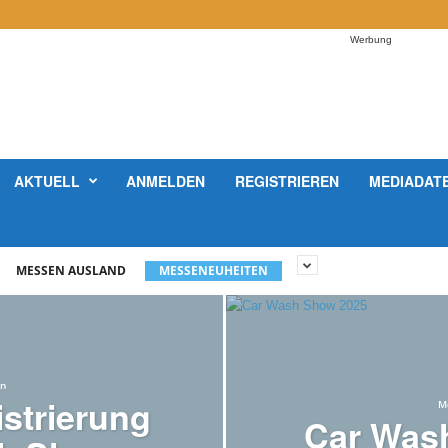
Werbung
AKTUELL
ANMELDEN
REGISTRIEREN
MEDIADAT
MESSEN AUSLAND
MESSENEUHEITEN
n
strierung
M
Car Was