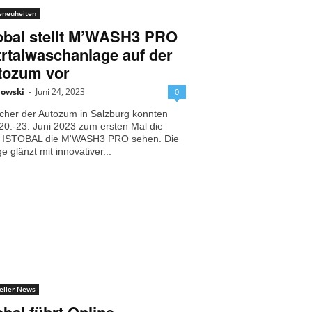
eneuheiten
obal stellt M’WASH3 PRO
rtalwaschanlage auf der
tozum vor
bowski
-
Juni 24, 2023
0
cher der Autozum in Salzburg konnten
0.-23. Juni 2023 zum ersten Mal die
 ISTOBAL die M'WASH3 PRO sehen. Die
e glänzt mit innovativer...
eller-News