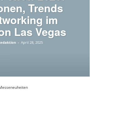
onen, Trends
tworking im
on Las Vegas
Redaktion
-
April 28, 2025
Messeneuheiten