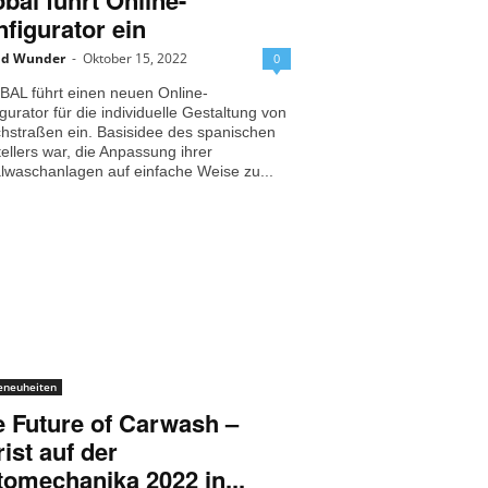
obal führt Online-
figurator ein
nd Wunder
-
Oktober 15, 2022
0
BAL führt einen neuen Online-
gurator für die individuelle Gestaltung von
hstraßen ein. Basisidee des spanischen
ellers war, die Anpassung ihrer
lwaschanlagen auf einfache Weise zu...
eneuheiten
 Future of Carwash –
ist auf der
omechanika 2022 in...