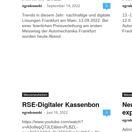
egrabowski
-
September 14, 2022
egra
0
Trends in diesem Jahr: nachhaltige und digitale
13.-1
Lösungen Frankfurt am Main, 13.09.2022. Bei
12.0 
einer feierlichen Preisverleihung am ersten
Auto
Messetag der Automechanika Frankfurt
Frank
wurden heute Abend...
Messeneuheiten
Mess
RSE-Digitaler Kassenbon
Neu
ex
egrabowski
-
Juni 16, 2022
0
egra
https://www.youtube.com/watch?
v=A3o8epQ7JLE&list=PLBZL-
Admit