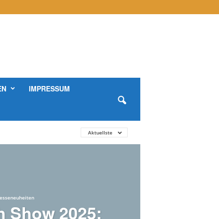
EN
IMPRESSUM
Aktuellste
esseneuheiten
h Show 2025: