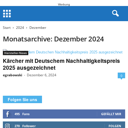
Werbung
Start
2024
Dezember
Monatsarchive: Dezember 2024
Hersteller-News
Kärcher mit Deutschem Nachhaltigkeitspreis
2025 ausgezeichnet
egrabowski
-
Dezember 6, 2024
0
Folgen Sie uns
495
Fans
GEFÄLLT MIR
270
Follower
FOLGEN