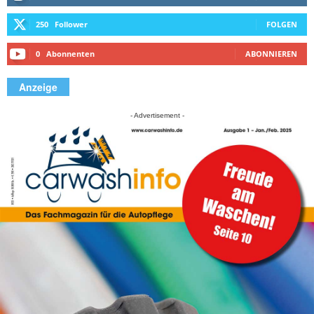
250
Follower
FOLGEN
0
Abonnenten
ABONNIEREN
Anzeige
- Advertisement -