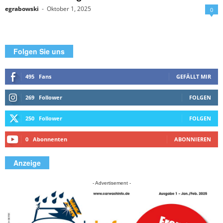
egrabowski
-
Oktober 1, 2025
0
Folgen Sie uns
495
Fans
GEFÄLLT MIR
269
Follower
FOLGEN
250
Follower
FOLGEN
0
Abonnenten
ABONNIEREN
Anzeige
- Advertisement -