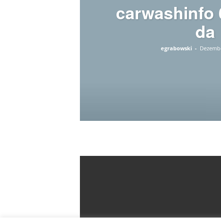
carwashinfo 
n
l
da
i
n
egrabowski
-
Dezembe
e
l
e
s
e
n