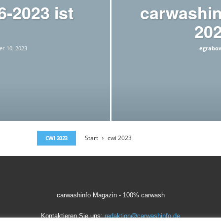
6-2023 ist
carwashin
202
r 10, 2023
egrabo
Start
cwi 2023
CWI 2023
carwashinfo Magazin - 100% carwash
Kontaktieren Sie uns:
redaktion@carwashinfo.de