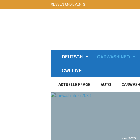
MESSEN UND EVENTS
c
a
r
w
a
s
h
DEUTSCH
CARWASHINFO
i
n
CWI-LIVE
f
o
AKTUELLE FRAGE
AUTO
CARWASH
-
M
a
g
a
z
i
n
cwi 2023
O