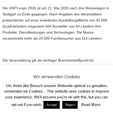
Die UNITI expo 2026 ist am 21. Mai 2026 nach drei Messetagen in
Stuttgart zu Ende gegangen. Nach Angaben des Veranstalters
präsentierten auf einer erweiterten Ausstellungsfläche von 45.000
Quadratmetern insgesamt 604 Aussteller aus 43 Ländern ihre
Produkte, Dienstleistungen und Technologien. Die Messe
verzeichnete mehr als 20.500 Fachbesucher aus 114 Ländern.
Die Veranstaltung gilt als wichtiger Branchentreffpunkt für
Unternehmen aus den Bereichen Tankstelle, Carwash, Shop und
Convenience sowie alternative Mobilitätskonzepte. Im Mittelpunkt
Wir verwenden Cookies
standen neben klassischen Tankstellen- und Waschlösungen auch
Entwicklungen rund um digitale Zahlungssysteme, Logistik und
Um Ihnen den Besuch unserer Webseite optimal zu gestalten,
alternative Antriebsenergien.
verwenden wir Cookies. - This website uses cookies to improve
your experience. We'll assume you're ok with this, but you can
Besonders stark frequentiert war nach Veranstalterangaben die
opt-out if you wish.
Read More
Accept
Reject
„Future Mobility Lounge“ in Halle 1. Dort präsentierten rund 50