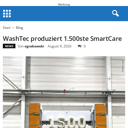
Werbung
Start
Blog
WashTec produziert 1.500ste SmartCare
Von
egrabowski
-
August 9, 2026
0
NEWS