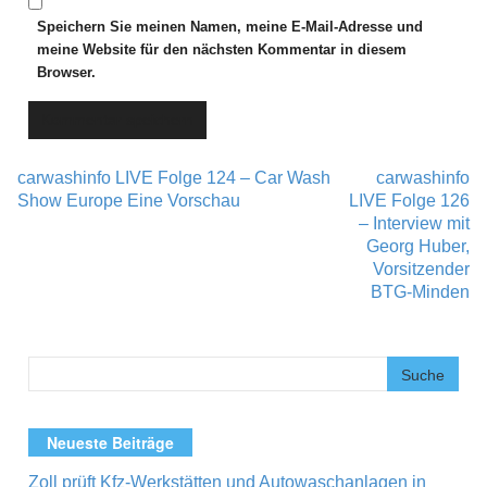
Speichern Sie meinen Namen, meine E-Mail-Adresse und
meine Website für den nächsten Kommentar in diesem
Browser.
carwashinfo LIVE Folge 124 – Car Wash
carwashinfo
Post navigation
Show Europe Eine Vorschau
LIVE Folge 126
– Interview mit
Georg Huber,
Vorsitzender
BTG-Minden
Neueste Beiträge
Zoll prüft Kfz-Werkstätten und Autowaschanlagen in