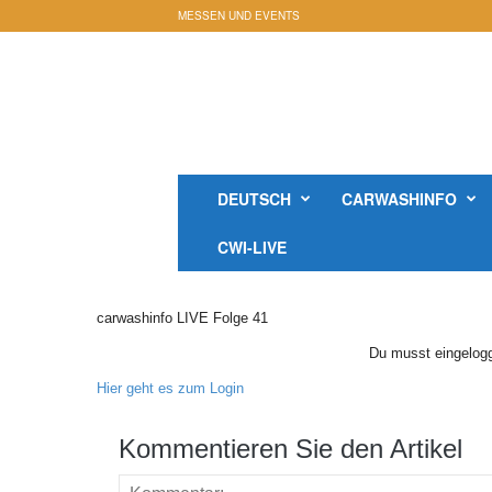
MESSEN UND EVENTS
c
a
r
w
a
s
h
DEUTSCH
CARWASHINFO
i
n
CWI-LIVE
f
o
-
carwashinfo LIVE Folge 41
M
a
Du musst eingelogg
g
Hier geht es zum Login
a
z
Kommentieren Sie den Artikel
i
n
O