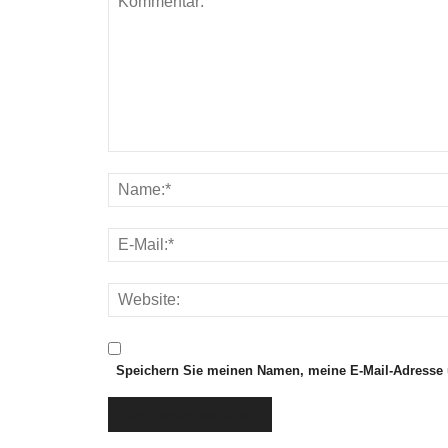
n
l
i
n
e
l
e
s
e
n
Speichern Sie meinen Namen, meine E-Mail-Adresse 