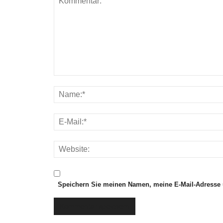
n
l
i
n
e
l
e
s
e
n
Speichern Sie meinen Namen, meine E-Mail-Adresse 