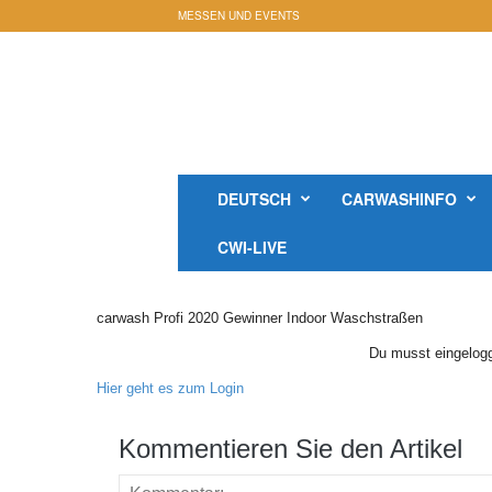
MESSEN UND EVENTS
c
a
r
w
a
s
h
DEUTSCH
CARWASHINFO
i
n
CWI-LIVE
f
o
-
carwash Profi 2020 Gewinner Indoor Waschstraßen
M
a
Du musst eingelogg
g
Hier geht es zum Login
a
z
Kommentieren Sie den Artikel
i
n
O