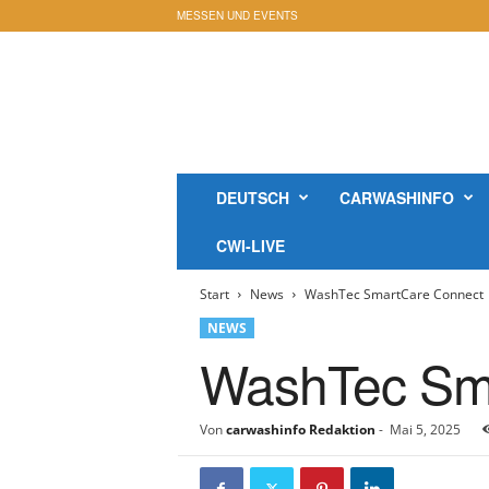
MESSEN UND EVENTS
c
a
r
w
a
s
h
DEUTSCH
CARWASHINFO
i
n
CWI-LIVE
f
o
Start
News
WashTec SmartCare Connect
-
M
NEWS
a
WashTec Sm
g
a
z
Von
carwashinfo Redaktion
-
Mai 5, 2025
i
n
O