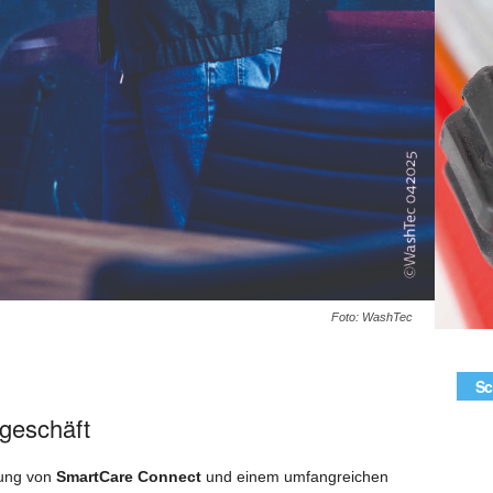
Foto: WashTec
Sc
geschäft
rung von
SmartCare Connect
und einem umfangreichen