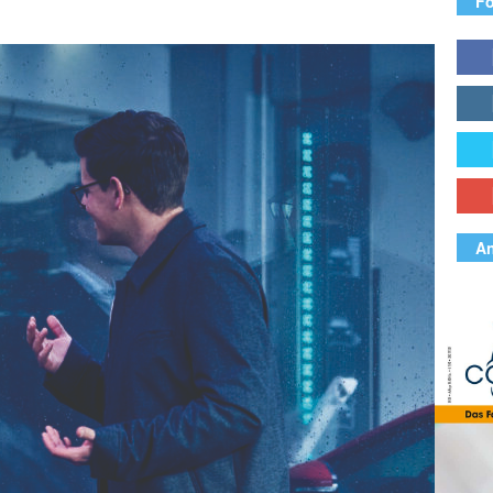
Fo
An