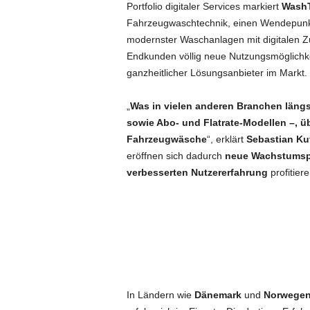
Portfolio digitaler Services markiert
Wash
Fahrzeugwaschtechnik, einen Wendepunkt 
modernster Waschanlagen mit digitalen Zu
Endkunden völlig neue Nutzungsmöglichkei
ganzheitlicher Lösungsanbieter im Markt.
„
Was in vielen anderen Branchen läng
sowie Abo- und Flatrate-Modellen –, ü
Fahrzeugwäsche
“, erklärt
Sebastian Ku
eröffnen sich dadurch
neue Wachstumsp
verbesserten Nutzererfahrung
profitiere
In Ländern wie
Dänemark
und
Norwege