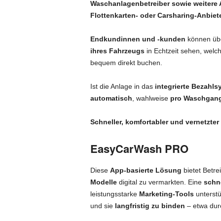
Waschanlagenbetreiber sowie weitere 
Flottenkarten- oder Carsharing-Anbiet
Endkundinnen und -kunden
können üb
ihres Fahrzeugs
in Echtzeit sehen, welc
bequem direkt buchen.
Ist die Anlage in das
integrierte Bezahls
automatisch
, wahlweise
pro Waschgang 
Schneller, komfortabler und vernetzter
EasyCarWash PRO
Diese
App-basierte Lösung
bietet Betre
Modelle
digital zu vermarkten. Eine
schn
leistungsstarke
Marketing-Tools
unterstü
und sie
langfristig zu binden
– etwa durc