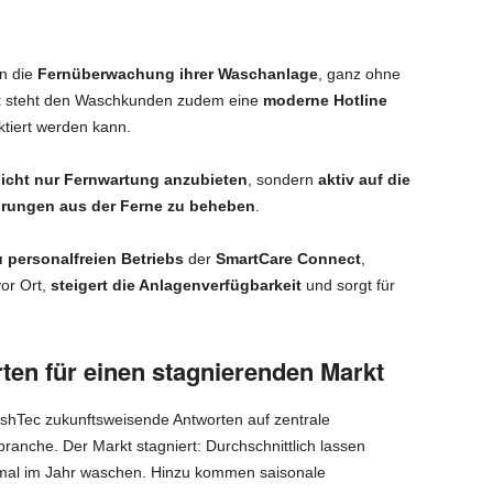
rn die
Fernüberwachung ihrer Waschanlage
, ganz ohne
t
steht den Waschkunden zudem eine
moderne Hotline
ktiert werden kann.
icht nur Fernwartung anzubieten
, sondern
aktiv auf die
rungen aus der Ferne zu beheben
.
 personalfreien Betriebs
der
SmartCare Connect
,
vor Ort,
steigert die Anlagenverfügbarkeit
und sorgt für
en für einen stagnierenden Markt
WashTec zukunftsweisende Antworten auf zentrale
nche. Der Markt stagniert: Durchschnittlich lassen
nmal im Jahr waschen. Hinzu kommen saisonale