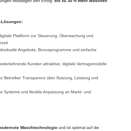
hrungen bestätigen den Erfolg:
bis zu 30 % mehr Wäschen
c-Lösungen:
 digitale Plattform zur Steuerung, Überwachung und
zeit.
ndividuelle Angebote, Bonusprogramme und einfache
iederkehrende Kunden attraktive, digitale Vertragsmodelle
ür Betreiber Transparenz über Nutzung, Leistung und
e Systeme und flexible Anpassung an Markt- und
odernste Waschtechnologie
und ist optimal auf die