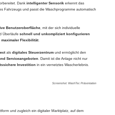
rbereitet. Dank
intelligenter Sensorik
erkennt das
des Fahrzeugs und passt die Waschprogramme automatisch
tive Benutzeroberfläche
, mit der sich individuelle
d Überläufe
schnell und unkompliziert konfigurieren
maximaler Flexibilität
.
ect
als
digitales Steuerzentrum
und ermöglicht den
 und Serviceangeboten
. Damit ist die Anlage nicht nur
ssichere Investition
in ein vernetztes Wascherlebnis.
Screenshot: WashTec Präsentation
ttform und zugleich ein digitaler Marktplatz, auf dem