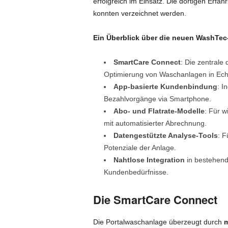
erfolgreich im Einsatz. Die dortigen Erfa
konnten verzeichnet werden.
Ein Überblick über die neuen WashTe
SmartCare Connect
: Die zentrale
Optimierung von Waschanlagen in Echt
App-basierte Kundenbindung
: I
Bezahlvorgänge via Smartphone.
Abo- und Flatrate-Modelle
: Für w
mit automatisierter Abrechnung.
Datengestützte Analyse-Tools
: F
Potenziale der Anlage.
Nahtlose Integration
in bestehend
Kundenbedürfnisse.
Die SmartCare Connect
Die Portalwaschanlage überzeugt durch
m