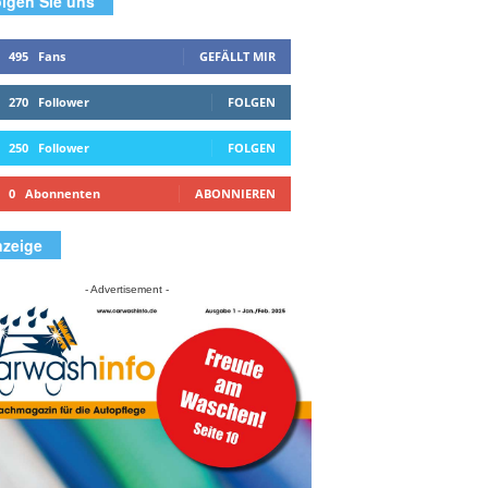
lgen Sie uns
495
Fans
GEFÄLLT MIR
270
Follower
FOLGEN
250
Follower
FOLGEN
0
Abonnenten
ABONNIEREN
zeige
- Advertisement -