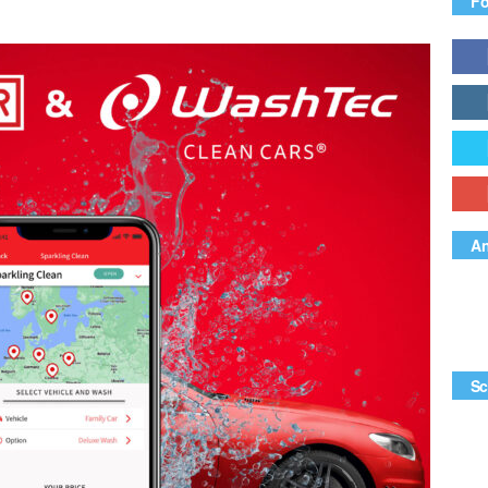
Fo
An
Sc