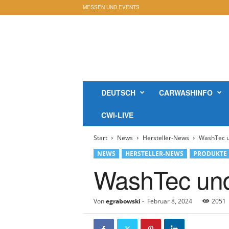
MESSEN UND EVENTS
c
a
r
w
a
s
h
DEUTSCH
CARWASHINFO
i
n
CWI-LIVE
f
o
Start
News
Hersteller-News
WashTec u
-
M
NEWS
HERSTELLER-NEWS
PRODUKTE
a
WashTec und
g
a
z
Von
egrabowski
-
Februar 8, 2024
2051
i
n
O