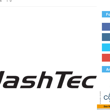
6
0
Fo
An