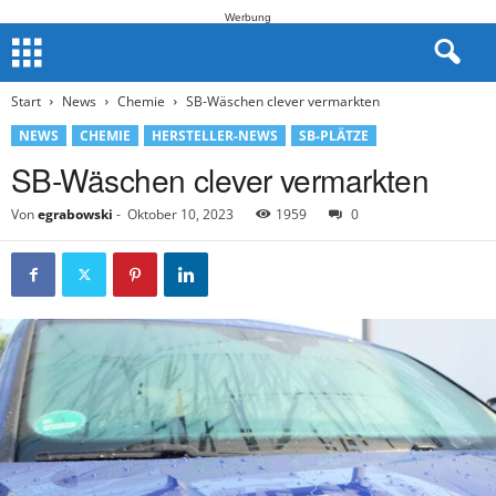
Werbung
Start
News
Chemie
SB-Wäschen clever vermarkten
NEWS
CHEMIE
HERSTELLER-NEWS
SB-PLÄTZE
SB-Wäschen clever vermarkten
Von
egrabowski
-
Oktober 10, 2023
1959
0