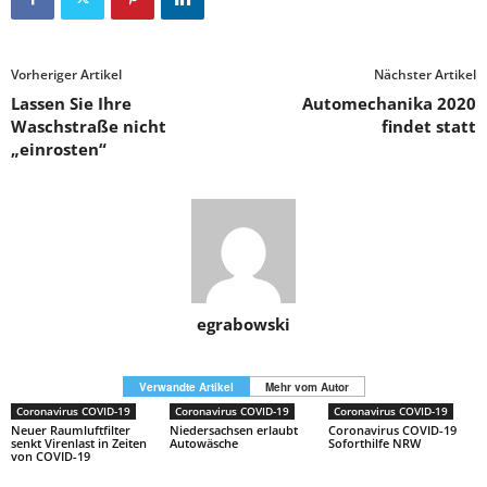
Vorheriger Artikel
Nächster Artikel
Lassen Sie Ihre
Automechanika 2020
Waschstraße nicht
findet statt
„einrosten“
egrabowski
Verwandte Artikel
Mehr vom Autor
Coronavirus COVID-19
Coronavirus COVID-19
Coronavirus COVID-19
Neuer Raumluftfilter
Niedersachsen erlaubt
Coronavirus COVID-19
senkt Virenlast in Zeiten
Autowäsche
Soforthilfe NRW
von COVID-19