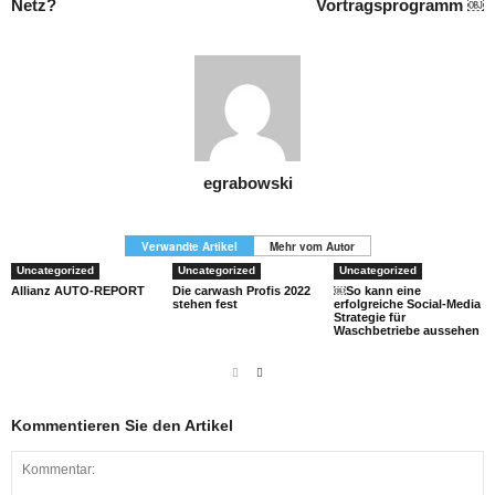
Netz?
Vortragsprogramm ￼
egrabowski
Verwandte Artikel
Mehr vom Autor
Uncategorized
Uncategorized
Uncategorized
Allianz AUTO-REPORT
Die carwash Profis 2022
￼So kann eine
stehen fest
erfolgreiche Social-Media
Strategie für
Waschbetriebe aussehen
Kommentieren Sie den Artikel