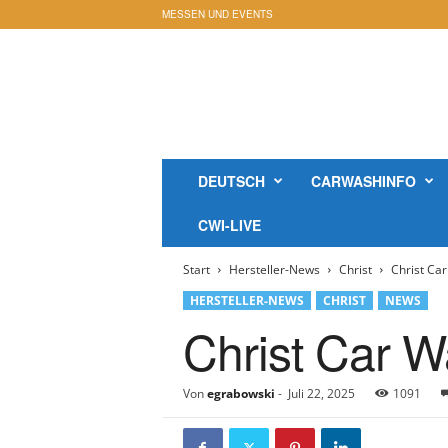
MESSEN UND EVENTS
c
a
r
w
a
s
h
DEUTSCH
CARWASHINFO
i
n
CWI-LIVE
f
o
Start
Hersteller-News
Christ
Christ Ca
-
M
HERSTELLER-NEWS
CHRIST
NEWS
a
Christ Car W
g
a
z
Von
egrabowski
-
Juli 22, 2025
1091
i
n
O