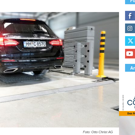
Fo
An
Foto: Otto Christ AG