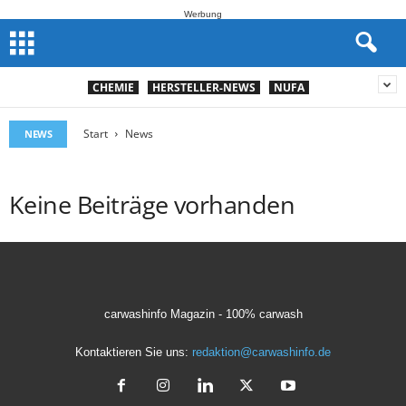
Werbung
CHEMIE
HERSTELLER-NEWS
NUFA
Start
News
NEWS
Keine Beiträge vorhanden
carwashinfo Magazin - 100% carwash
Kontaktieren Sie uns:
redaktion@carwashinfo.de