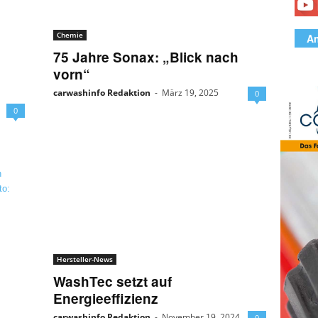
Chemie
An
75 Jahre Sonax: „Blick nach
vorn“
carwashinfo Redaktion
-
März 19, 2025
0
0
Hersteller-News
WashTec setzt auf
Energieeffizienz
carwashinfo Redaktion
-
November 19, 2024
0