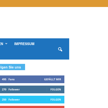
EN
IMPRESSUM
lgen Sie uns
495
Fans
GEFÄLLT MIR
270
Follower
FOLGEN
250
Follower
FOLGEN