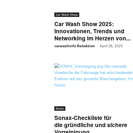
n
l
Car Wash Show
i
Car Wash Show 2025:
n
Innovationen, Trends und
e
Networking im Herzen von...
l
e
carwashinfo Redaktion
-
April 28, 2025
s
e
n
News
Sonax-Checkliste für
die gründliche und sichere
Vorreinigung