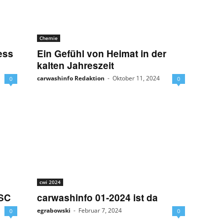
Chemie
ess
Ein Gefühl von Heimat in der
kalten Jahreszeit
carwashinfo Redaktion
-
Oktober 11, 2024
0
0
cwi 2024
BSC
carwashinfo 01-2024 ist da
egrabowski
-
Februar 7, 2024
0
0