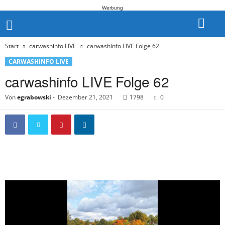
Werbung
Start
carwashinfo LIVE
carwashinfo LIVE Folge 62
CARWASHINFO LIVE
carwashinfo LIVE Folge 62
Von
egrabowski
-
Dezember 21, 2021
1798
0