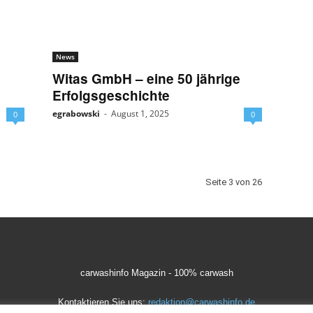
News
Witas GmbH – eine 50 jährige
Erfolgsgeschichte
egrabowski
-
August 1, 2025
0
0
Seite 3 von 26
carwashinfo Magazin - 100% carwash
Kontaktieren Sie uns:
redaktion@carwashinfo.de