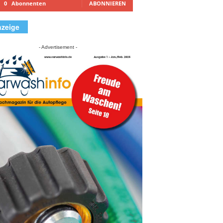
0
Abonnenten
ABONNIEREN
zeige
- Advertisement -