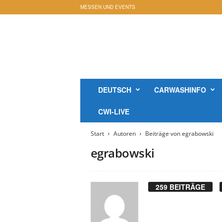
MESSEN UND EVENTS
c
a
r
w
a
s
h
DEUTSCH
CARWASHINFO
i
n
CWI-LIVE
f
o
Start
Autoren
Beiträge von egrabowski
-
M
egrabowski
a
g
a
259 BEITRÄGE
z
i
n
O