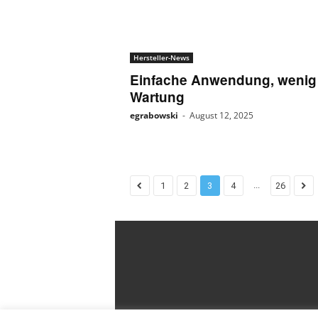
Hersteller-News
Einfache Anwendung, wenig
Wartung
egrabowski
-
August 12, 2025
...
1
2
3
4
26