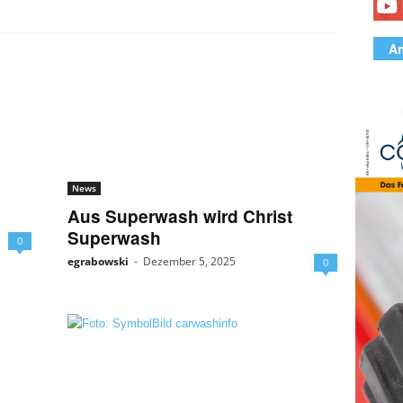
An
News
Aus Superwash wird Christ
Superwash
0
egrabowski
-
Dezember 5, 2025
0