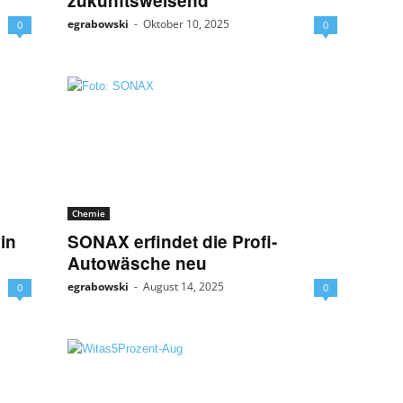
zukunftsweisend
egrabowski
-
Oktober 10, 2025
0
0
Chemie
in
SONAX erfindet die Profi-
Autowäsche neu
egrabowski
-
August 14, 2025
0
0