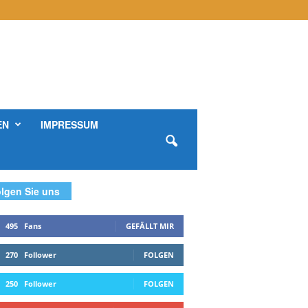
EN
IMPRESSUM
lgen Sie uns
495
Fans
GEFÄLLT MIR
270
Follower
FOLGEN
250
Follower
FOLGEN