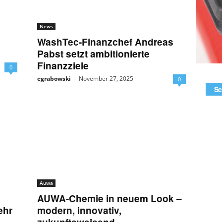
News
n
WashTec-Finanzchef Andreas
Pabst setzt ambitionierte
Finanzziele
0
egrabowski
-
November 27, 2025
0
Sc
Auwa
AUWA-Chemie in neuem Look –
ehr
modern, innovativ,