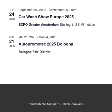
h
t
s
l
a
September 24, 2025
-
September 25, 2025
SEP.
e
24
t
Car Wash Show Europe 2025
l
n
2025
.
a
t
EXPO Greater Amsterdam
Stelling 1, SB Vijfhuizen
u
l
Mai 21, 2025
-
Mai 24, 2025
MAI
n
21
t
Autopromotec 2025 Bologna
2025
g
Bologna Fair District
u
A
n
n
s
g
i
e
c
n
h
t
S
carwashinfo Magazin - 100% carwash
e
u