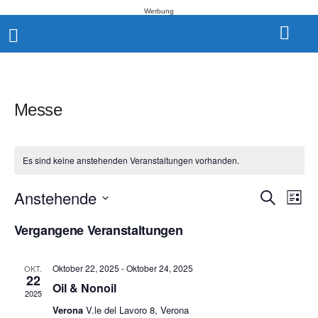
Werbung
Messe
Es sind keine anstehenden Veranstaltungen vorhanden.
Anstehende
V
V
S
L
u
i
e
D
c
e
Vergangene Veranstaltungen
s
a
h
r
t
t
e
r
e
a
u
Oktober 22, 2025
-
Oktober 24, 2025
OKT.
m
a
22
n
Oil & Nonoil
w
2025
s
n
ä
Verona
V.le del Lavoro 8, Verona