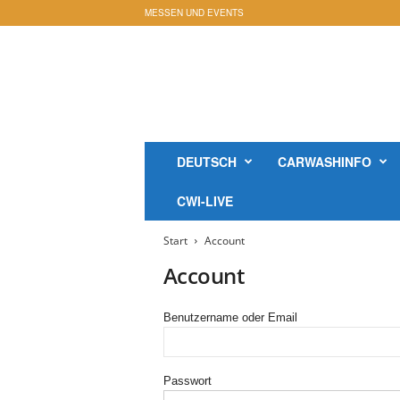
MESSEN UND EVENTS
c
a
r
w
a
s
h
DEUTSCH
CARWASHINFO
i
n
CWI-LIVE
f
o
Start
Account
-
M
Account
a
g
Benutzername oder Email
a
z
i
n
Passwort
O