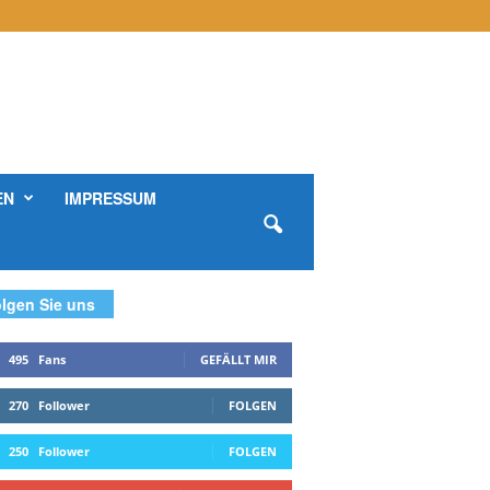
EN
IMPRESSUM
lgen Sie uns
495
Fans
GEFÄLLT MIR
270
Follower
FOLGEN
250
Follower
FOLGEN