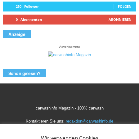
250
Follower
FOLGEN
0
Abonnenten
ABONNIEREN
Anzeige
- Advertisement -
Schon gelesen?
carwashinfo Magazin - 100% carwash
Kontaktieren Sie uns:
redaktion@carwashinfo.de
Wir verwenden Cookies